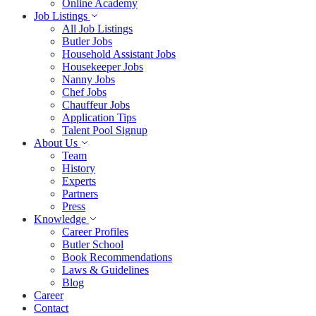
Online Academy
Job Listings
All Job Listings
Butler Jobs
Household Assistant Jobs
Housekeeper Jobs
Nanny Jobs
Chef Jobs
Chauffeur Jobs
Application Tips
Talent Pool Signup
About Us
Team
History
Experts
Partners
Press
Knowledge
Career Profiles
Butler School
Book Recommendations
Laws & Guidelines
Blog
Career
Contact