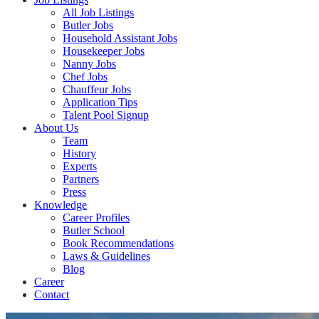
All Job Listings
Butler Jobs
Household Assistant Jobs
Housekeeper Jobs
Nanny Jobs
Chef Jobs
Chauffeur Jobs
Application Tips
Talent Pool Signup
About Us
Team
History
Experts
Partners
Press
Knowledge
Career Profiles
Butler School
Book Recommendations
Laws & Guidelines
Blog
Career
Contact