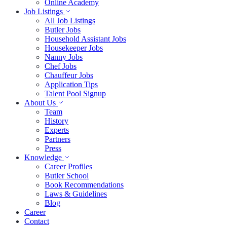
Online Academy
Job Listings
All Job Listings
Butler Jobs
Household Assistant Jobs
Housekeeper Jobs
Nanny Jobs
Chef Jobs
Chauffeur Jobs
Application Tips
Talent Pool Signup
About Us
Team
History
Experts
Partners
Press
Knowledge
Career Profiles
Butler School
Book Recommendations
Laws & Guidelines
Blog
Career
Contact