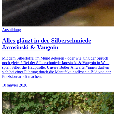
Ausbildung
Alles glänzt in der Silberschmiede
Jarosinski & Vaugoin
Mit dem Silberlöffel im Mund geboren - oder wie ging der Spruch
noch gleich? Bei der Silberschmiede Jarosinski & Vaugoin in Wien
spielt Silber die Hauptrolle. Unsere Butler-Anwärter*innen durften
sich bei einer Führung durch die Manufaktur selbst ein Bild von der
Präzisionsarbeit machen.
10 janvier 2026