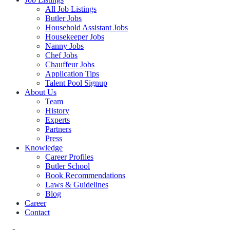
All Job Listings
Butler Jobs
Household Assistant Jobs
Housekeeper Jobs
Nanny Jobs
Chef Jobs
Chauffeur Jobs
Application Tips
Talent Pool Signup
About Us
Team
History
Experts
Partners
Press
Knowledge
Career Profiles
Butler School
Book Recommendations
Laws & Guidelines
Blog
Career
Contact