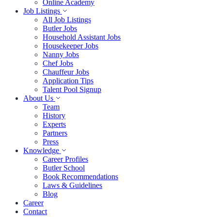
Online Academy
Job Listings
All Job Listings
Butler Jobs
Household Assistant Jobs
Housekeeper Jobs
Nanny Jobs
Chef Jobs
Chauffeur Jobs
Application Tips
Talent Pool Signup
About Us
Team
History
Experts
Partners
Press
Knowledge
Career Profiles
Butler School
Book Recommendations
Laws & Guidelines
Blog
Career
Contact