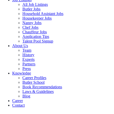
All Job Listings
Butler Jobs
Household Assistant Jobs
Housekeeper Jobs
Nanny Jobs
Chef Jobs
Chauffeur Jobs
Application Tips
Talent Pool Signup
About Us
Team
History
Experts
Partners
Press
Knowledge
Career Profiles
Butler School
Book Recommendations
Laws & Guidelines
Blog
Career
Contact