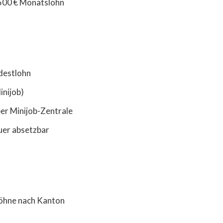
 500 € Monatslohn
destlohn
inijob)
er Minijob-Zentrale
uer absetzbar
öhne nach Kanton